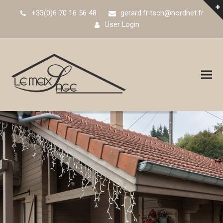
+33(0)6 70 16 56 48
gerard.fritsch@nordnet.fr
User Login