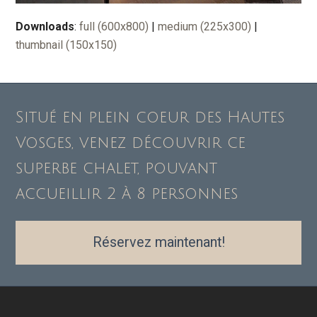
Downloads
:
full (600x800)
|
medium (225x300)
|
thumbnail (150x150)
Situé en plein coeur des Hautes
Vosges, venez découvrir ce
superbe chalet, pouvant
accueillir 2 à 8 personnes
Réservez maintenant!