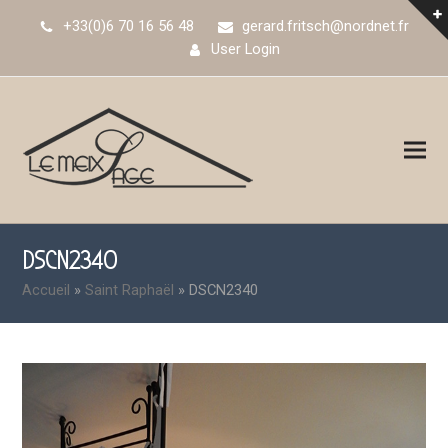
+33(0)6 70 16 56 48
gerard.fritsch@nordnet.fr
User Login
DSCN2340
Accueil
»
Saint Raphaël
»
DSCN2340