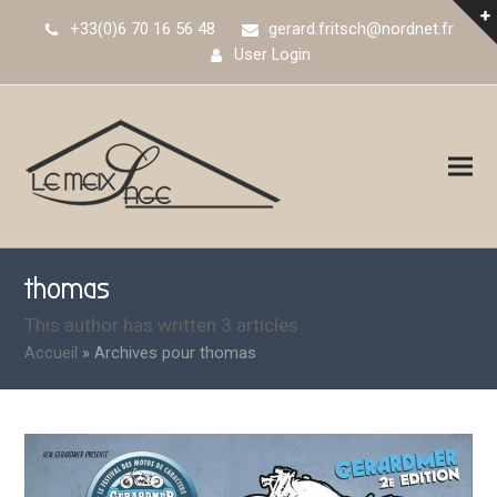
+33(0)6 70 16 56 48
gerard.fritsch@nordnet.fr
User Login
thomas
This author has written 3 articles
Accueil
»
Archives pour thomas