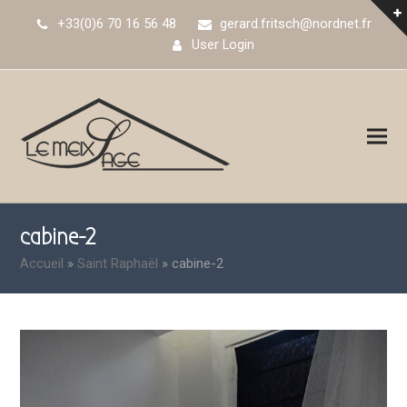
+33(0)6 70 16 56 48
gerard.fritsch@nordnet.fr
User Login
cabine-2
Accueil
»
Saint Raphaël
»
cabine-2