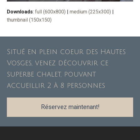
Downloads
:
full (600x800)
|
medium (225x300)
|
thumbnail (150x150)
Situé en plein coeur des Hautes
Vosges, venez découvrir ce
superbe chalet, pouvant
accueillir 2 à 8 personnes
Réservez maintenant!