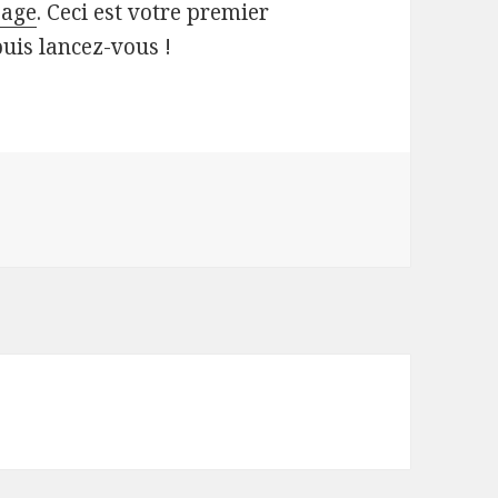
Sage
. Ceci est votre premier
puis lancez-vous !
njour tout le monde !